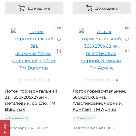
До кошика
До кошика
0
0
Лоток горизонтальний
Лоток горизонтальний,
3в1, 350x285x275мм,
360х270х68мм,
металевий, срібло, TM
пластиковий, чорний,
Buromax
Компакт, ТМ Арніка
В наявності
В наявності
Фільтр
Код товару:
041500027
Код товару:
041500013