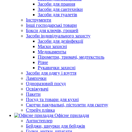
Засоби для прання
Засоби для сантехніки
Засоби для туалетів
Інструменти
Інші господарські товари
Бокси для ключів, грошей
Засоби індивідуального захисту
Засоби для дезінфекції
Маски захисні
Медикаменты
Пірометри, тримачі, медтекстиль
Різне
Рукавички захисні
Засоби для одягу і взуття
Лампочки
Одноразовий посуд
Освіжувачі
Пакети
Посуд та товари для кухні
Скотчи пакувальні, пістолети для скотчу
Стрейч плівка
Офісне приладдя
Антистеплер
Бейджи, шнурки для бейджів
Голки, нитки, шпагати