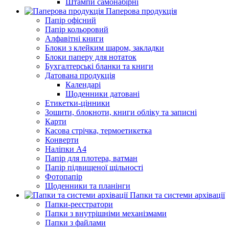
Штампи самонабірні
Паперова продукція
Папір офісний
Папір кольоровий
Алфавітні книги
Блоки з клейким шаром, закладки
Блоки паперу для нотаток
Бухгалтерські бланки та книги
Датована продукція
Календарі
Щоденники датовані
Етикетки-цінники
Зошити, блокноти, книги обліку та записні
Карти
Касова стрічка, термоетикетка
Конверти
Наліпки А4
Папір для плотера, ватман
Папір підвищеної щільності
Фотопапір
Щоденники та планінги
Папки та системи архівації
Папки-реєстратори
Папки з внутрішніми механізмами
Папки з файлами