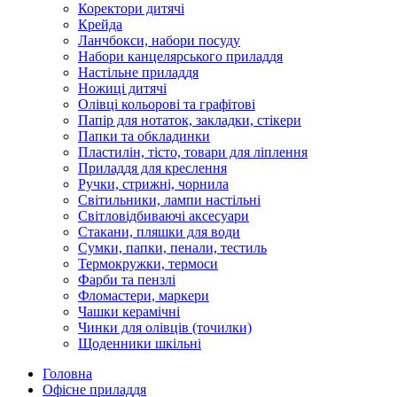
Коректори дитячі
Крейда
Ланчбокси, набори посуду
Набори канцелярського приладдя
Настільне приладдя
Ножиці дитячі
Олівці кольорові та графітові
Папір для нотаток, закладки, стікери
Папки та обкладинки
Пластилін, тісто, товари для ліплення
Приладдя для креслення
Ручки, стрижні, чорнила
Світильники, лампи настільні
Світловідбиваючі аксесуари
Стакани, пляшки для води
Сумки, папки, пенали, тестиль
Термокружки, термоси
Фарби та пензлі
Фломастери, маркери
Чашки керамічні
Чинки для олівців (точилки)
Щоденники шкільні
Головна
Офісне приладдя