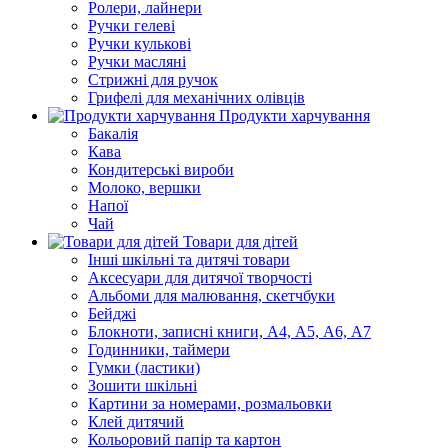
Ролери, лайнери
Ручки гелеві
Ручки кулькові
Ручки масляні
Стрижні для ручок
Грифелі для механічних олівців
Продукти харчування
Бакалія
Кава
Кондитерські вироби
Молоко, вершки
Напої
Чай
Товари для дітей
Інші шкільні та дитячі товари
Аксесуари для дитячої творчості
Альбоми для малювання, скетчбуки
Бейджі
Блокноти, записні книги, А4, А5, А6, А7
Годинники, таймери
Гумки (ластики)
Зошити шкільні
Картини за номерами, розмальовки
Клей дитячий
Кольоровий папір та картон