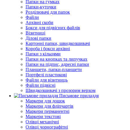
Папки на гумках
Папки-куточки
Розділювачі для папок
Файли
Архівні скоби
Бокси для підвісних файлів
Візитниці
Ділові папки
Картонні папки, швидкозшивачі
Короба і бокси архівні
Папки з кільцями
Папки на кнопках та липучках
Папки на підпис, адресні папки
Планшети, папки-планшети
Портфелі пластикові
Файли для візитниць
Файли підвісні
Швидкозшивачі з прозорим верхом
Письмове приладдя
Маркери для дошок
Маркери для фліпчартів
Маркери перманентні
Маркери текстові
Олівці механічні
Олівці чорнографітні