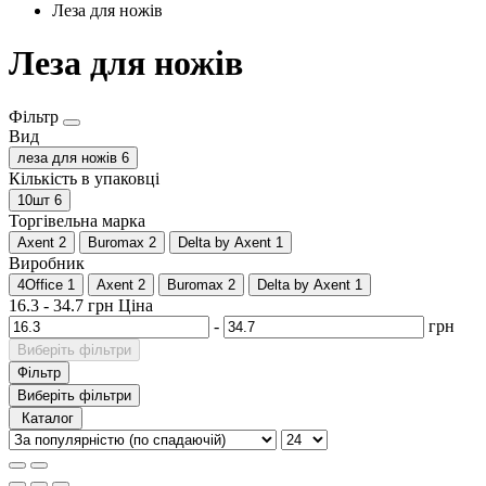
Леза для ножів
Леза для ножів
Фільтр
Вид
леза для ножів
6
Кількість в упаковці
10шт
6
Торгівельна марка
Axent
2
Buromax
2
Delta by Axent
1
Виробник
4Office
1
Axent
2
Buromax
2
Delta by Axent
1
16.3
-
34.7
грн
Ціна
-
грн
Виберіть фільтри
Фільтр
Виберіть фільтри
Каталог