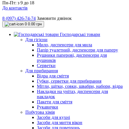
Пн-Пт: з 9 до 18
До контактів
8 (097) 426-74-74
Замовити дзвінок
0
0.00 грн
Господарські товари
Для гігієни
Мило, диспенсери для мила
Папір туалетний, диспенсери для паперу
Рушники паперові, диспенсери для
рушників
Серветки
Для прибирання
Відра для сміття
Губки, серветки для прибирання
Мітли, щітки, совки, швабри, набори, відра
Накладки на унітаз, диспенсери для
накладок
Пакети для сміття
Рукавички
Побутова хімія
Засоби для кухні
Засоби для миття вікон
Засоби для поверхонь