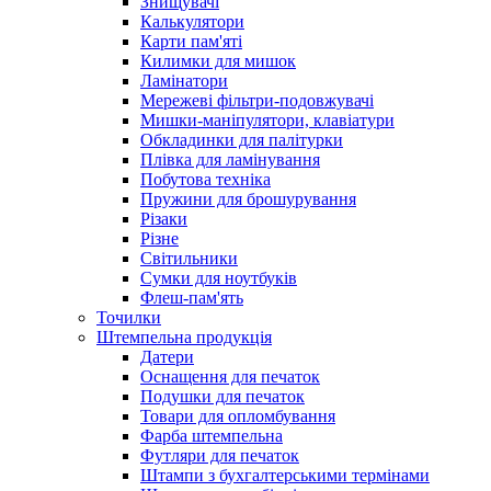
Знищувачі
Калькулятори
Карти пам'яті
Килимки для мишок
Ламінатори
Мережеві фільтри-подовжувачі
Мишки-маніпулятори, клавіатури
Обкладинки для палітурки
Плівка для ламінування
Побутова техніка
Пружини для брошурування
Різаки
Різне
Світильники
Сумки для ноутбуків
Флеш-пам'ять
Точилки
Штемпельна продукція
Датери
Оснащення для печаток
Подушки для печаток
Товари для опломбування
Фарба штемпельна
Футляри для печаток
Штампи з бухгалтерськими термінами