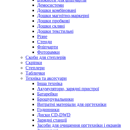
Демосистеми
Дошки комбіновані
Дошки магнітно-маркерні
Дошки пробкові
Дошки скляні
Дошки текстильні
Різне
Стенди
Фліпчарти
Фоторамки
Скоби для степлерів
Скріпки
Степлери
Таблички
Техніка та аксесуари
Інша техніка
Акумулятори, зарядні пристрої
Батарейки
Брошурувальники
Витратні матеріали для оргтехніки
Годинники
Диски CD-DWD
Зарядні станції
Засоби для очищення оргтехніки і екранів