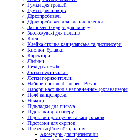
Гумки для грошей
Гумки для олівців
Діркопробивачі
Діркопробивачі для клепок, клепки
Затискачі-біндери для паперу
Зволожувачі для пальців
Клей
Клейка стрічка канцелярська та диспенсери
Кнопки, булавки
Коректори
Лінійки
Леза для ножів
Лотки вертикальні
Лотки горизонтальні
Набори настільні з дерева Bestar
Набори настільні з наповненням (органайзери)
Ножі канцелярські
Ножиці
Підкладки для письма
Підставки для паперу
Підставки для ручок та канцтоварів
Підставки для скріпок
Презентаційне обладнання
Аксесуари для презентацій
Блокноти для фліпчартів