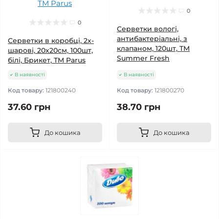
0
0
Серветки вологі,
антибактеріальні, з
Серветки в коробці, 2х-
клапаном, 120шт, ТМ
шарові, 20х20см, 100шт,
Summer Fresh
білі, Брикет, ТМ Parus
В наявності
В наявності
Код товару:
121800240
Код товару:
121800270
37.60 грн
38.70 грн
До кошика
До кошика