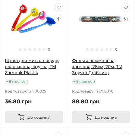
0
0
Щітка для миття посуду,
Фольга алюмінієва,
пластикова, кругла, ТМ
харчова, 28см, 20м, ТМ
Zambak Plastik
Зручні Дрібниці
В наявності
В наявності
Код товару:
121700025
Код товару:
121700878
36.80 грн
88.80 грн
До кошика
До кошика