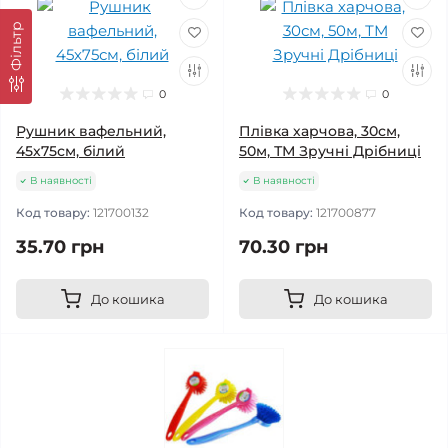
Фільтр
0
0
Рушник вафельний,
Плівка харчова, 30см,
45х75см, білий
50м, ТМ Зручні Дрібниці
В наявності
В наявності
Код товару:
121700132
Код товару:
121700877
35.70 грн
70.30 грн
До кошика
До кошика