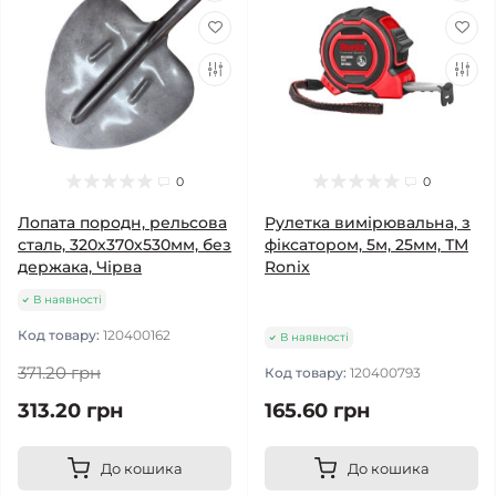
0
0
Лопата породн, рельсова
Рулетка вимірювальна, з
сталь, 320х370х530мм, без
фіксатором, 5м, 25мм, ТМ
держака, Чірва
Ronix
В наявності
Код товару:
120400162
В наявності
371.20 грн
Код товару:
120400793
313.20 грн
165.60 грн
До кошика
До кошика