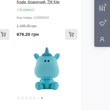
Koala, блакитний, TM Kite
0
В наявності
Код товару:
113000034
0
1 165.30 грн
676.20 грн
0