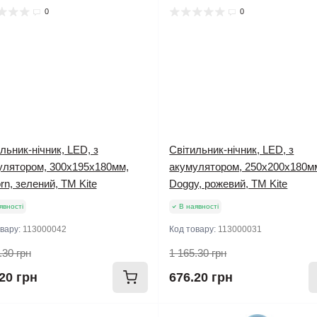
0
0
льник-нічник, LED, з
Світильник-нічник, LED, з
улятором, 300х195х180мм,
акумулятором, 250х200х180м
rn, зелений, TM Kite
Doggy, рожевий, TM Kite
явності
В наявності
овару:
113000042
Код товару:
113000031
.30 грн
1 165.30 грн
20 грн
676.20 грн