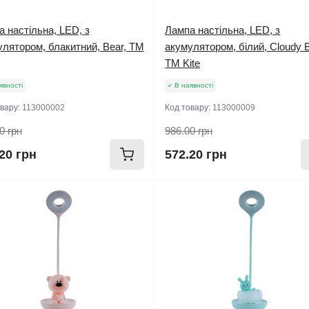
 настільна, LED, з
Лампа настільна, LED, з
лятором, блакитний, Bear, TM
акумулятором, білий, Cloudy B
TM Kite
явності
В наявності
овару:
113000002
Код товару:
113000009
0 грн
986.00 грн
20 грн
572.20 грн