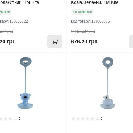
 блакитний, TM Kite
Koala, зелений, TM Kite
явності
В наявності
овару:
113000022
Код товару:
113000035
.30 грн
1 165.30 грн
20 грн
676.20 грн
0
0