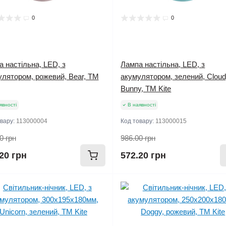
0
0
 настільна, LED, з
Лампа настільна, LED, з
улятором, рожевий, Bear, TM
акумулятором, зелений, Clou
Bunny, TM Kite
явності
В наявності
овару:
113000004
Код товару:
113000015
0 грн
986.00 грн
20 грн
572.20 грн