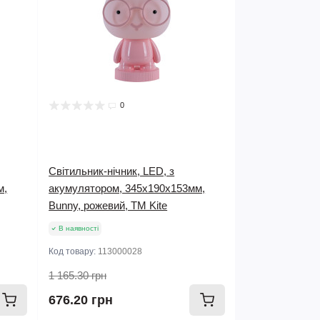
0
Світильник-нічник, LED, з
м,
акумулятором, 345х190х153мм,
Bunny, рожевий, TM Kite
В наявності
Код товару:
113000028
1 165.30 грн
676.20 грн