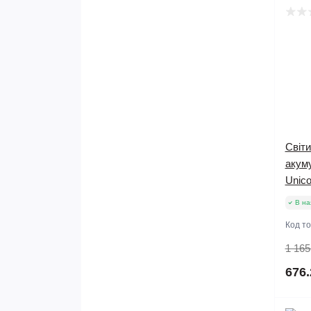
Світи
акум
Unico
В на
Код т
1 165
676.