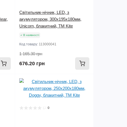
Світильник-нічник, LED, з
ear,
акумулятором, 300х195х180мм,
Unicorn, блакитний, TM Kite
В наявності
Код товару:
113000041
1 165.30 грн
676.20 грн
0