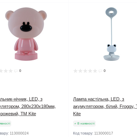
0
0
льник-нічник, LED, з
Лампа настільна, LED, з
улятором, 280х230х180мм,
акумулятором, білий, Froggy,
 рожевий, TM Kite
Kite
явності
В наявності
овару:
113000024
Код товару:
113000017