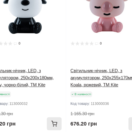
0
0
льник-нічник, LED, з
Світильник-нічник, LED, з
улятором, 250х200х180мм,
акумулятором, 250х255х170м
, чорно-білий, TM Kite
Koala, рожевий, TM Kite
явності
В наявності
овару:
113000032
Код товару:
113000036
.30 грн
1 165.30 грн
20 грн
676.20 грн