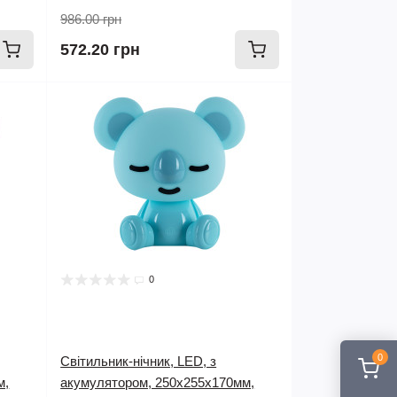
986.00 грн
572.20 грн
0
0
Світильник-нічник, LED, з
м,
акумулятором, 250х255х170мм,