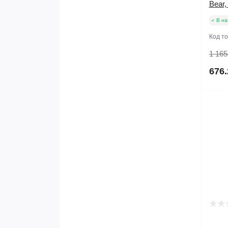
Bear,
В на
Код т
1 165
676.