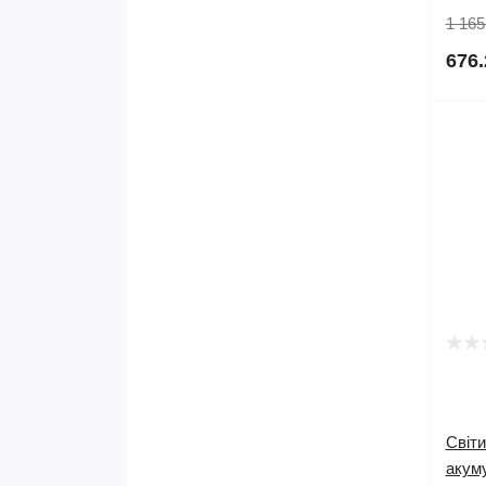
1 165
676.
Світи
акум