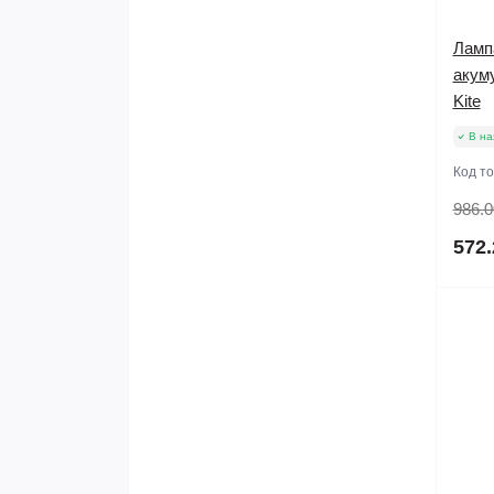
Лампа
акуму
Kite
В на
Код т
986.0
572.