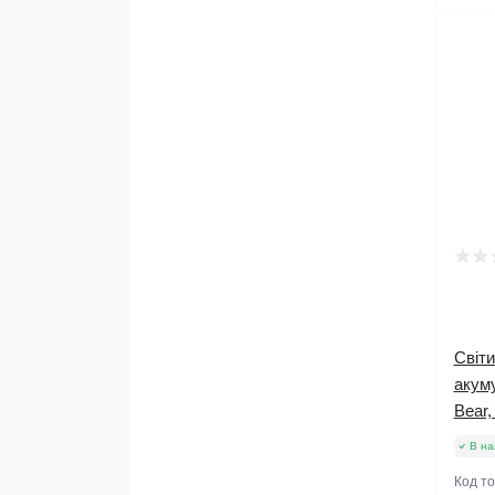
Світи
акум
Bear,
В на
Код т