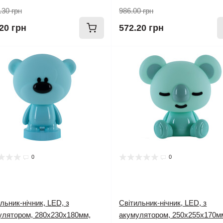
.30 грн
986.00 грн
20 грн
572.20 грн
0
0
льник-нічник, LED, з
Світильник-нічник, LED, з
улятором, 280х230х180мм,
акумулятором, 250х255х170м