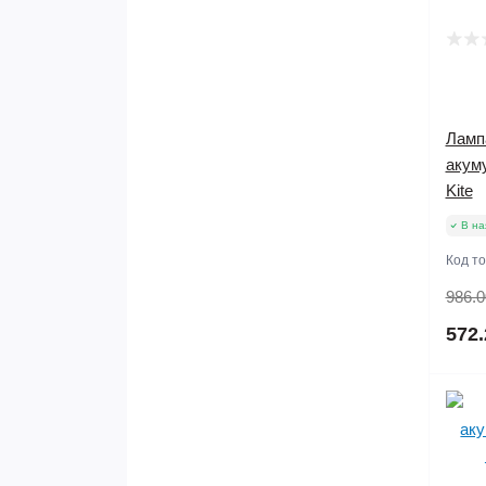
Лампа
акум
Kite
В на
Код т
986.0
572.