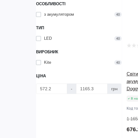
ОСОБЛИВОСТІ
з акумулятором
40
ТИП
LED
40
ВИРОБНИК
Kite
40
Світи
ЦІНА
акум
Doggy
-
грн
В на
Код т
1 165
676.