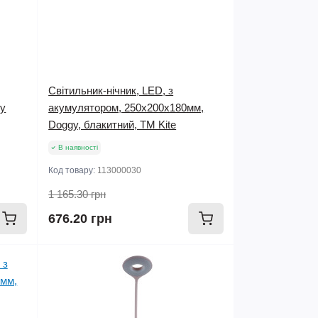
Світильник-нічник, LED, з
dy
акумулятором, 250х200х180мм,
Doggy, блакитний, TM Kite
В наявності
Код товару:
113000030
1 165.30 грн
676.20 грн