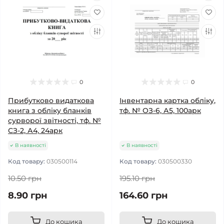
0
0
Прибутково видаткова
Інвентарна картка обліку,
книга з обліку бланків
тф. № ОЗ-6, А5, 100арк
сурворої звітності, тф. №
СЗ-2, А4, 24арк
В наявності
В наявності
Код товару:
030500114
Код товару:
030500330
10.50 грн
195.10 грн
8.90 грн
164.60 грн
До кошика
До кошика