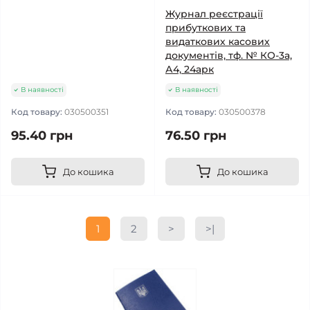
Журнал реєстрації
прибуткових та
видаткових касових
документів, тф. № КО-3а,
А4, 24арк
В наявності
В наявності
Код товару:
030500351
Код товару:
030500378
95.40 грн
76.50 грн
До кошика
До кошика
1
2
>
>|