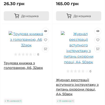
26.30 грн
165.00 грн
До кошика
До кошика
0
Трудова книжка з
голограмою, А6, 32арк
0
Журнал реєстрації
вступного інструктажу з
питань охорони праці,
А4, 50арк
В наявності
В наявності