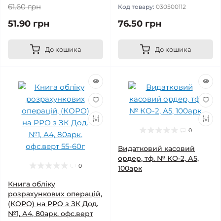
61.60 грн
Код товару:
030500112
51.90 грн
76.50 грн
До кошика
До кошика
0
Видатковий касовий
ордер, тф. № КО-2, А5,
0
100арк
Книга обліку
розрахункових операцій,
(КОРО) на РРО з ЗК Дод.
№1, А4, 80арк. офс.верт