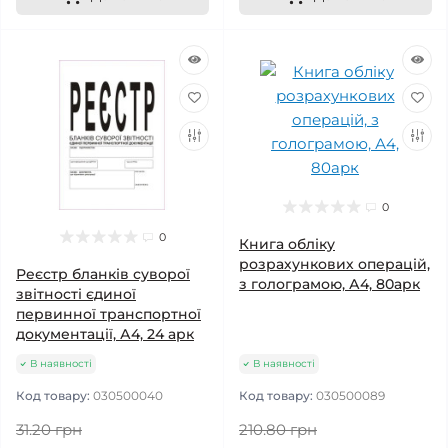
0
0
Книга обліку
розрахункових операцій,
Реєстр бланків суворої
з голограмою, А4, 80арк
звітності єдиної
первинної транспортної
документації, А4, 24 арк
В наявності
В наявності
Код товару:
030500040
Код товару:
030500089
31.20 грн
210.80 грн