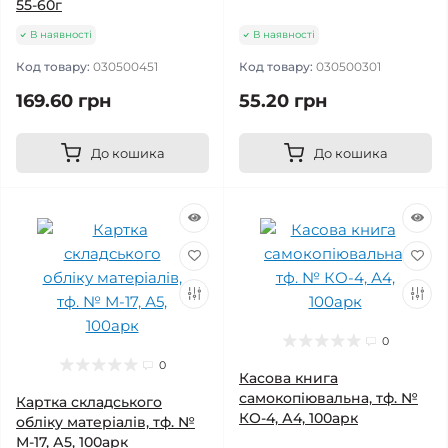
55-60г
В наявності
В наявності
Код товару:
030500451
Код товару:
030500301
169.60 грн
55.20 грн
До кошика
До кошика
0
0
Касова книга
самокопіювальна, тф. №
Картка складського
КО-4, А4, 100арк
обліку матеріалів, тф. №
М-17, А5, 100арк