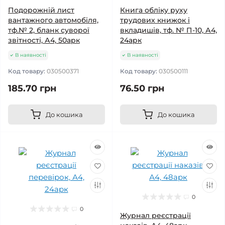
Подорожній лист
Книга обліку руху
вантажного автомобіля,
трудових книжок і
тф.№ 2, бланк суворої
вкладишів, тф. № П-10, А4,
звітності, А4, 50арк
24арк
В наявності
В наявності
Код товару:
030500371
Код товару:
030500111
185.70 грн
76.50 грн
До кошика
До кошика
0
0
Журнал реєстрації