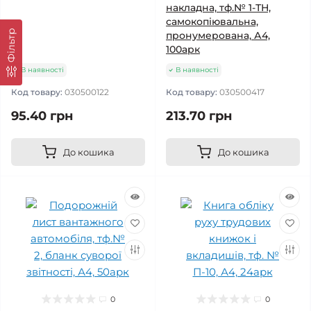
накладна, тф.№ 1-ТН,
самокопіювальна,
Фільтр
пронумерована, А4,
100арк
В наявності
В наявності
Код товару:
030500122
Код товару:
030500417
95.40 грн
213.70 грн
До кошика
До кошика
0
0