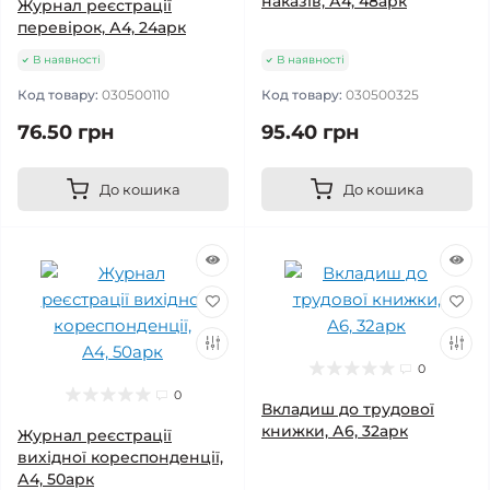
наказів, А4, 48арк
Журнал реєстрації
перевірок, А4, 24арк
В наявності
В наявності
Код товару:
030500110
Код товару:
030500325
76.50 грн
95.40 грн
До кошика
До кошика
0
0
Вкладиш до трудової
книжки, А6, 32арк
Журнал реєстрації
вихідної кореспонденції,
А4, 50арк